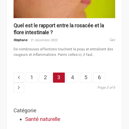
Quel est le rapport entre la rosacée et la
flore intestinale ?
Stephane
21 décembre 2022
0
De nombreuses affections touchent la peau et entraînent des
rougeurs et inflammations. Parmi celles-ci, il faut...
Page
Page
Page
Page
Page
Page
1
2
3
4
5
6
Page 3 of 6
Catégorie
Santé naturelle